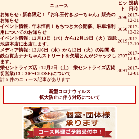
ヒッ
投稿
ニュース
ト
日時
お知らせ
:
新春限定！『お年玉付きぶーちゃん』販売の
2017-
2696
12-31
お知らせ
イベント情報
:
年末恒例！もちつき大会開催、駐車場利
2017-
3650
12-22
用についてのお知らせ
イベント情報
:
12月13日（水）から12月19日（火）西武
2017-
2619
12-10
池袋本店に出店します。
メディア情報
:
12月6日（水）から12日（火）の期間 名
2017-
鉄百貨店ナナちゃんストリートを矢場とんがジャックし
2707
12-05
ます。
栄セントライズ店
:
12月2日（土) 栄セントライズ店貸
2017-
3091
12-01
切営業(13：30〜CLOSE)について
計 5 件のニュース記事があります
新型コロナウィルス
拡大防止に伴う対応について