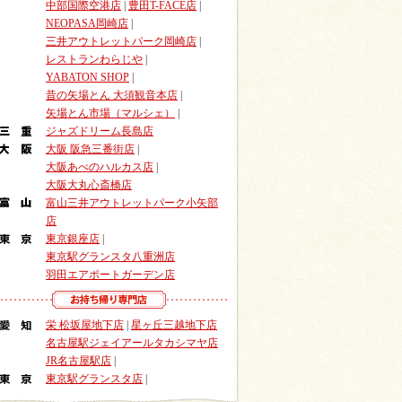
中部国際空港店
|
豊田T-FACE店
|
NEOPASA岡崎店
|
三井アウトレットパーク岡崎店
|
レストランわらじや
|
YABATON SHOP
|
昔の矢場とん 大須観音本店
|
矢場とん市場（マルシェ）
|
ジャズドリーム長島店
大阪 阪急三番街店
|
大阪あべのハルカス店
|
大阪大丸心斎橋店
富山三井アウトレットパーク小矢部
店
東京銀座店
|
東京駅グランスタ八重洲店
羽田エアポートガーデン店
栄 松坂屋地下店
|
星ヶ丘三越地下店
名古屋駅ジェイアールタカシマヤ店
JR名古屋駅店
|
東京駅グランスタ店
|