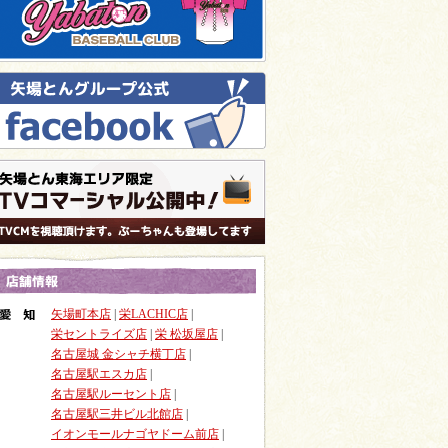
矢場町本店
|
栄LACHIC店
|
栄セントライズ店
|
栄 松坂屋店
|
名古屋城 金シャチ横丁店
|
名古屋駅エスカ店
|
名古屋駅ルーセント店
|
名古屋駅三井ビル北館店
|
イオンモールナゴヤドーム前店
|