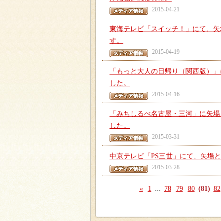
2015-04-21
東海テレビ「スイッチ！」にて、矢
す。
2015-04-19
「もっと大人の日帰り（関西版）」
した。
2015-04-16
「みちしるべ名古屋・三河」に矢場
した。
2015-03-31
中京テレビ「PS三世」にて、矢場
2015-03-28
«
1
...
78
79
80
(81)
82