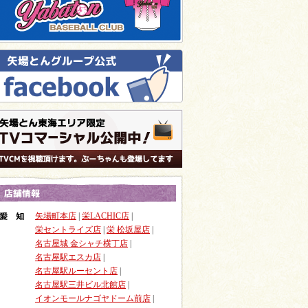
矢場町本店
|
栄LACHIC店
|
栄セントライズ店
|
栄 松坂屋店
|
名古屋城 金シャチ横丁店
|
名古屋駅エスカ店
|
名古屋駅ルーセント店
|
名古屋駅三井ビル北館店
|
イオンモールナゴヤドーム前店
|