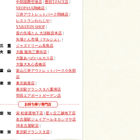
中部国際空港店
|
豊田T-FACE店
|
NEOPASA岡崎店
|
三井アウトレットパーク岡崎店
|
レストランわらじや
|
YABATON SHOP
|
昔の矢場とん 大須観音本店
|
矢場とん市場（マルシェ）
|
ジャズドリーム長島店
大阪 阪急三番街店
|
大阪あべのハルカス店
|
大阪大丸心斎橋店
富山三井アウトレットパーク小矢部
店
東京銀座店
|
東京駅グランスタ八重洲店
羽田エアポートガーデン店
栄 松坂屋地下店
|
星ヶ丘三越地下店
名古屋駅ジェイアールタカシマヤ店
JR名古屋駅店
|
東京駅グランスタ店
|