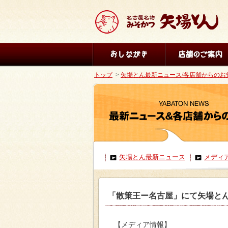
トップ
>
矢場とん最新ニュース/各店舗からのお
矢場とん最新ニュース
メディ
「散策王ー名古屋」にて矢場と
【メディア情報】