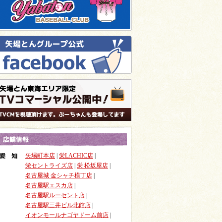
矢場町本店
|
栄LACHIC店
|
栄セントライズ店
|
栄 松坂屋店
|
名古屋城 金シャチ横丁店
|
名古屋駅エスカ店
|
名古屋駅ルーセント店
|
名古屋駅三井ビル北館店
|
イオンモールナゴヤドーム前店
|