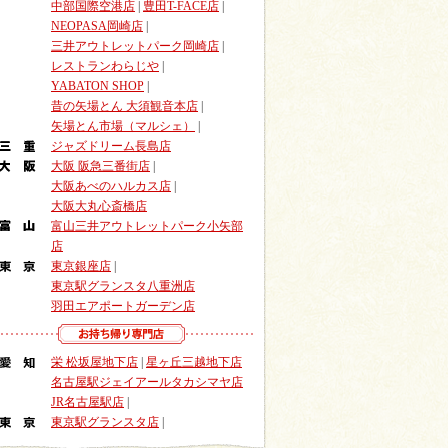
中部国際空港店
|
豊田T-FACE店
|
NEOPASA岡崎店
|
三井アウトレットパーク岡崎店
|
レストランわらじや
|
YABATON SHOP
|
昔の矢場とん 大須観音本店
|
矢場とん市場（マルシェ）
|
ジャズドリーム長島店
大阪 阪急三番街店
|
大阪あべのハルカス店
|
大阪大丸心斎橋店
富山三井アウトレットパーク小矢部
店
東京銀座店
|
東京駅グランスタ八重洲店
羽田エアポートガーデン店
栄 松坂屋地下店
|
星ヶ丘三越地下店
名古屋駅ジェイアールタカシマヤ店
JR名古屋駅店
|
東京駅グランスタ店
|