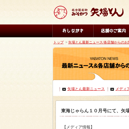
トップ
>
矢場とん最新ニュース/各店舗からのお
矢場とん最新ニュース
メディ
東海じゃらん１０月号にて、矢
【メディア情報】