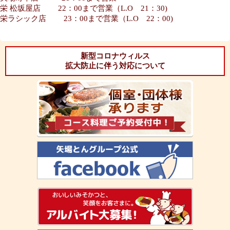
栄 松坂屋店 22：00まで営業（L.O 21：30)
栄ラシック店 23：00まで営業（L.O 22：00)
新型コロナウィルス
拡大防止に伴う対応について