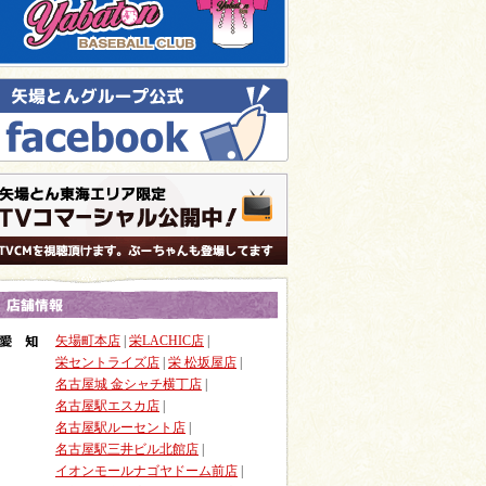
矢場町本店
|
栄LACHIC店
|
栄セントライズ店
|
栄 松坂屋店
|
名古屋城 金シャチ横丁店
|
名古屋駅エスカ店
|
名古屋駅ルーセント店
|
名古屋駅三井ビル北館店
|
イオンモールナゴヤドーム前店
|