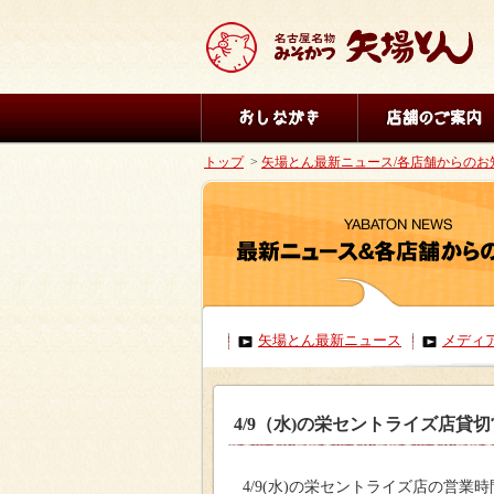
トップ
>
矢場とん最新ニュース/各店舗からのお
矢場とん最新ニュース
メディ
4/9（水)の栄セントライズ店貸切
4
/9
(水)の栄セントライズ店の営業