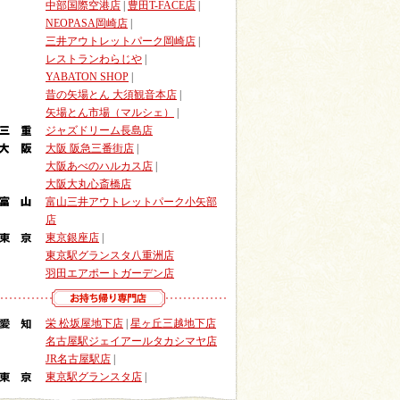
中部国際空港店
|
豊田T-FACE店
|
NEOPASA岡崎店
|
三井アウトレットパーク岡崎店
|
レストランわらじや
|
YABATON SHOP
|
昔の矢場とん 大須観音本店
|
矢場とん市場（マルシェ）
|
ジャズドリーム長島店
大阪 阪急三番街店
|
大阪あべのハルカス店
|
大阪大丸心斎橋店
富山三井アウトレットパーク小矢部
店
東京銀座店
|
東京駅グランスタ八重洲店
羽田エアポートガーデン店
栄 松坂屋地下店
|
星ヶ丘三越地下店
名古屋駅ジェイアールタカシマヤ店
JR名古屋駅店
|
東京駅グランスタ店
|