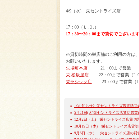
4/9（水) 栄セントライズ店
17：00（Ｌ.Ｏ.）
17：30〜20：00まで貸切でございま
※貸切時間の栄店舗のご利用の方は、
お願いいたします。
矢場町本店
21：00まで営業
栄 松坂屋店
22：00まで営業（L.O 
栄ラシック店
23：00まで営業（L.O
《お知らせ》栄セントライズ店電話回
5月21日(火)栄セントライズ店貸切営
12月2日（土) 栄セントライズ店貸切営業
10月19日（木) 栄セントライズ店貸切営
9月6日（水） 栄セントライズ店の貸