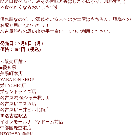
ひと口食べると、みその旨味と香ばしさが広がり、思わずもう一
本食べたくなるおいしさです！
個包装なので、ご家族やご友人へのお土産はもちろん、職場への
お配り用にもぴったり！
名古屋旅行の思い出や手土産に、ぜひご利用ください。
発売日：7月6日（月）
価格：864円（税込）
＜販売店舗＞
■愛知県
矢場町本店
YABATON SHOP
栄LACHIC店
栄セントライズ店
名古屋城 金シャチ横丁店
名古屋駅エスカ店
名古屋駅三井ビル北館店
JR名古屋駅店
イオンモールナゴヤドーム前店
中部国際空港店
NEOPASA岡崎店