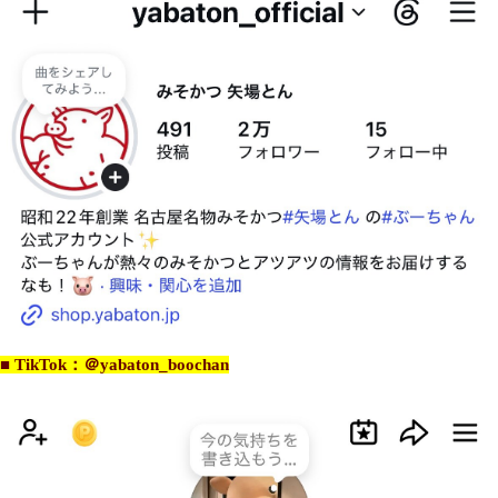
■ TikTok：＠yabaton_boochan