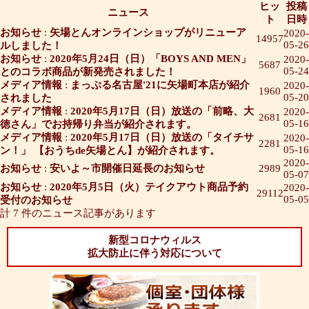
ヒッ
投稿
ニュース
ト
日時
お知らせ
:
矢場とんオンラインショップがリニューア
2020-
14957
05-26
ルしました！
お知らせ
:
2020年5月24日（日）「BOYS AND MEN」
2020-
5687
05-24
とのコラボ商品が新発売されました！
メディア情報
:
まっぷる名古屋'21に矢場町本店が紹介
2020-
1960
05-20
されました
メディア情報
:
2020年5月17日（日）放送の「前略、大
2020-
2681
05-16
徳さん」でお持帰り弁当が紹介されます。
メディア情報
:
2020年5月17日（日）放送の「タイチサ
2020-
2281
05-16
ン！」 【おうちde矢場とん】が紹介されます。
2020-
お知らせ
:
安いよ～市開催日延長のお知らせ
2989
05-07
お知らせ
:
2020年5月5日（火）テイクアウト商品予約
2020-
29112
05-05
受付のお知らせ
計 7 件のニュース記事があります
新型コロナウィルス
拡大防止に伴う対応について