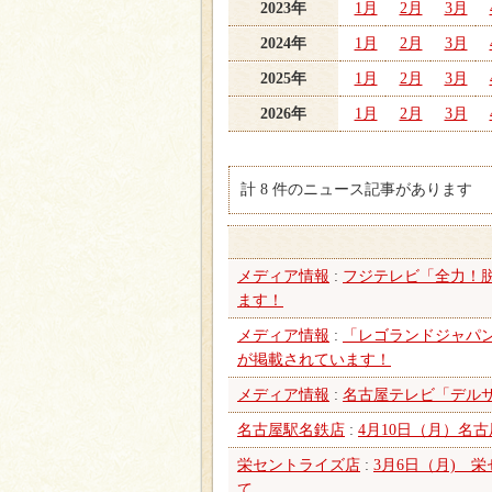
2023年
1月
2月
3月
2024年
1月
2月
3月
2025年
1月
2月
3月
2026年
1月
2月
3月
計 8 件のニュース記事があります
メディア情報
:
フジテレビ「全力！
ます！
メディア情報
:
「レゴランドジャパ
が掲載されています！
メディア情報
:
名古屋テレビ「デル
名古屋駅名鉄店
:
4月10日（月）名
栄セントライズ店
:
3月6日（月) 栄
て