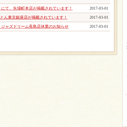
」にて、矢場町本店が掲載されています！
2017-03-01
場とん東京銀座店が掲載されています！
2017-03-01
水）ジャズドリーム長島店休業のお知らせ
2017-03-01