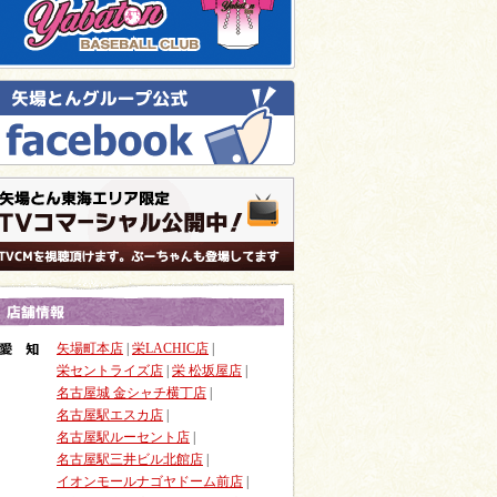
矢場町本店
|
栄LACHIC店
|
栄セントライズ店
|
栄 松坂屋店
|
名古屋城 金シャチ横丁店
|
名古屋駅エスカ店
|
名古屋駅ルーセント店
|
名古屋駅三井ビル北館店
|
イオンモールナゴヤドーム前店
|