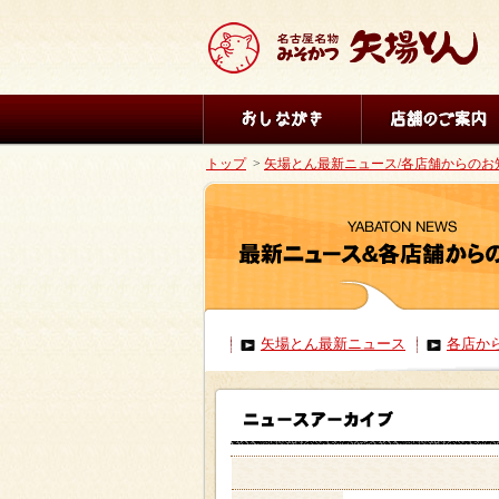
トップ
>
矢場とん最新ニュース/各店舗からのお
矢場とん最新ニュース
各店か