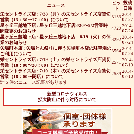
ヒッ
投稿
ニュース
ト
日時
栄セントライズ店
:
7/28（月）の栄セントライズ店貸切
2014-
3133
07-27
営業（13：30〜17：00）について
星ヶ丘三越地下店
:
星ヶ丘三越地下店8/20〜9/2営業時
2014-
4720
07-24
間変更のお知らせ
星ヶ丘三越地下店
:
星ヶ丘三越地下店 8/19（火）の休
2014-
3292
07-24
業のお知らせ
矢場町本店
:
矢場とん祭りに伴う矢場町本店の駐車場の
2014-
3564
07-24
ご利用について
栄セントライズ店
:
7/19（土）の栄セントライズ店貸切
2014-
2571
07-19
営業（18：00〜20：00）について
栄セントライズ店
:
7/10（木）の栄セントライズ店貸切
2014-
2589
07-10
営業（18：00〜閉店）について
計 6 件のニュース記事があります
新型コロナウィルス
拡大防止に伴う対応について