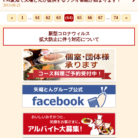
FM愛知で矢場とんが提供するラジオ番組が始まります！
2013-06-22
...
...
«
1
61
62
63
(64)
65
66
67
74
»
新型コロナウィルス
拡大防止に伴う対応について